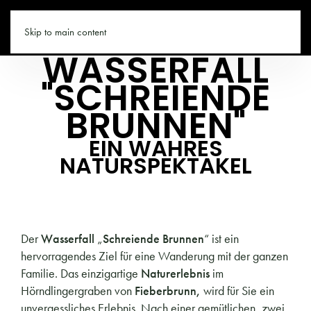
FIEBERBRUNN.CO
Skip to main content
WASSERFALL
"SCHREIENDE
BRUNNEN"
EIN WAHRES
NATURSPEKTAKEL
Der
Wasserfall
„
Schreiende Brunnen
“ ist ein
hervorragendes Ziel für eine Wanderung mit der ganzen
Familie. Das einzigartige
Naturerlebnis
im
Hörndlingergraben von
Fieberbrunn,
wird für Sie ein
unvergessliches Erlebnis. Nach einer gemütlichen, zwei