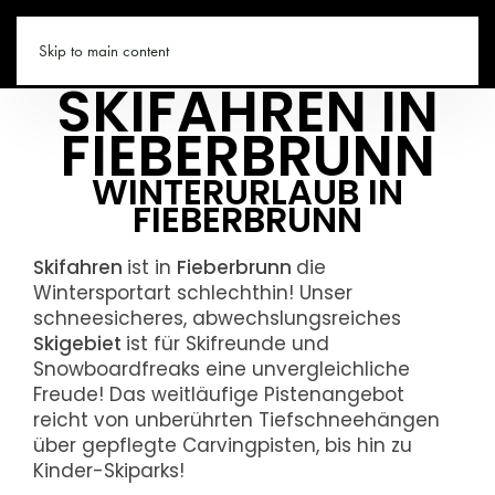
FIEBERBRUNN.CO
Skip to main content
SKIFAHREN IN
FIEBERBRUNN
WINTERURLAUB IN
FIEBERBRUNN
Skifahren
ist in
Fieberbrunn
die
Wintersportart schlechthin! Unser
schneesicheres, abwechslungsreiches
Skigebiet
ist für Skifreunde und
Snowboardfreaks eine unvergleichliche
Freude! Das weitläufige Pistenangebot
reicht von unberührten Tiefschneehängen
über gepflegte Carvingpisten, bis hin zu
Kinder-Skiparks!