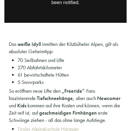
Das
weiße Idyll
inmitten der Kitzbüheler Alpen, gilt als
absoluter Geheimtipp:
70 Seilbahnen und Lifte
270 Abfahrtskilometer
61 bewirtschaftete Hütten
5 Snowparks
So eröffnen neue Lifte den
„Freeride“
-Fans
faszinierende
Tiefschneehänge,
aber auch
Newcomer
und
Kids
kommen auf ihre Kosten und können, wenn die
Zeit reif ist, auf
geschmeidigen Firnhängen
erste
Schwünge ziehen - all das ohne lange Aufstiege.
Tiroler Alpinskischule Harasser